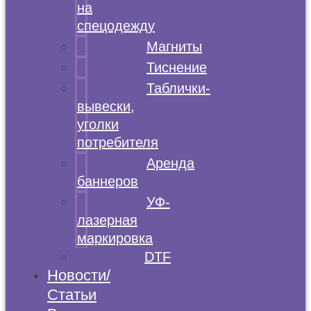
на
спецодежду
Магниты
Тиснение
Таблички-
вывески,
уголки
потребителя
Аренда
баннеров
УФ-
лазерная
маркировка
DTF
Новости/
Статьи