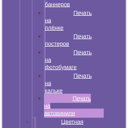
баннеров
Печать
на
плёнке
Печать
постеров
Печать
на
фотобумаге
Печать
на
кальке
Печать
на
автовиниле
Цветная