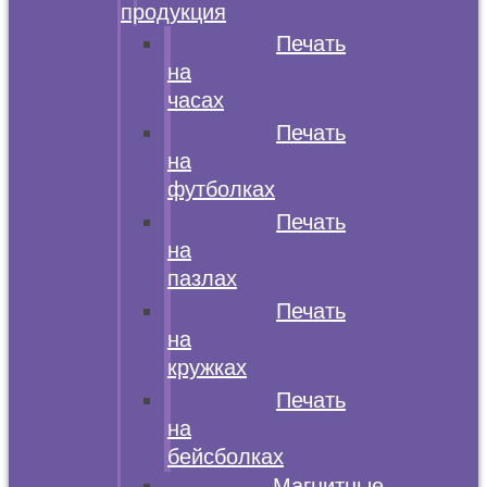
продукция
Печать
на
часах
Печать
на
футболках
Печать
на
пазлах
Печать
на
кружках
Печать
на
бейсболках
Магнитные