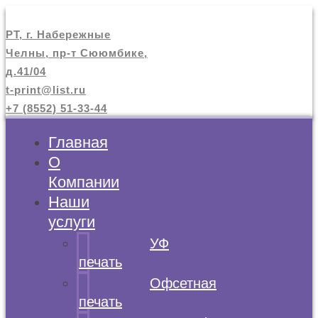
РТ, г. Набережные
Челны, пр-т Сююмбике,
д.41/04
t-print@list.ru
+7 (8552) 51-33-44
Главная
О
Компании
Наши
услуги
УФ
печать
Офсетная
печать