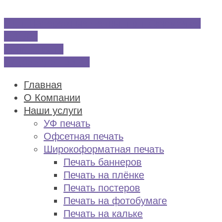
РТ, г. Набережные Челны, пр-т Сююмбике,
д.41/04
t-print@list.ru
+7 (8552) 51-33-44
Главная
О Компании
Наши услуги
УФ печать
Офсетная печать
Широкоформатная печать
Печать баннеров
Печать на плёнке
Печать постеров
Печать на фотобумаге
Печать на кальке